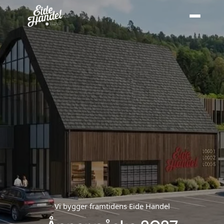
CATERING
Catering fra Eide Handel
Kalde retter
Varme retter
PRODUKTER
Alle produkter
Jura
Traeger
Vi bygger framtidens Eide Handel
Gozney