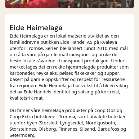
Eide Heimelaga
Eide Heimelaga er en lokal matserie utviklet av den
familiedrevne butikken Eide Handel AS på Kvaløya
utenfor Tromsø. Serien ble lansert rundt 2010 med mål
om å ta vare på gamle mattradisjoner og bruke de
beste lokale råvarene i tradisjonell produksjon. Under
merket lages det en rekke hjemmelagde produkter som
karbonader, røykalaks, pølser, fiskekaker og supper,
basert på gamle oppskrifter og respekt for ressursene
fra regionen. Eide Heimelaga har vokst til å bli en viktig
del av Eide Handels identitet og satsing på kortreist,
kvalitetsrik mat.
Du finner våre heimelaga produkter på Coop Obs og
Coop Extra butikkene i Tromsø, samt utvalgte butikker
utenfor byen (Storslett, Lyngseidet, Nordkjosbotn,
Storsteinnes, Olsborg, Finnsnes, Silsand, Bardufoss og
Setermoen).