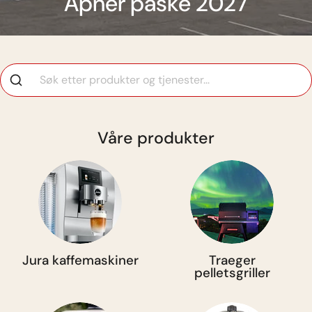
Åpner påske 2027
Grill
Våre produkter
Jura kaffemaskiner
Traeger
pelletsgriller